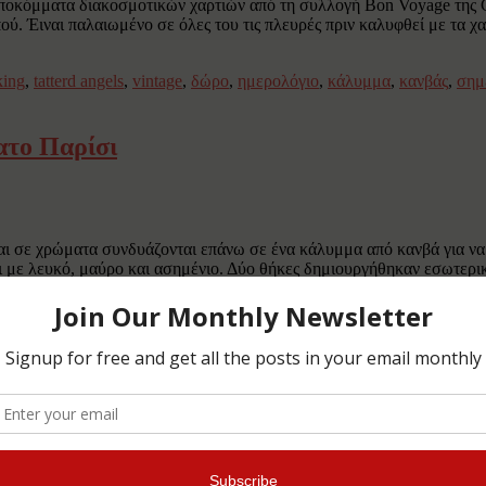
ποκόμματα διακοσμοτικών χαρτιών από τη συλλογή Bon Voyage της 
ού. Έιναι παλαιωμένο σε όλες του τις πλευρές πριν καλυφθεί με τα χα
king
,
tatterd angels
,
vintage
,
δώρο
,
ημερολόγιο
,
κάλυμμα
,
κανβάς
,
σημ
ατο Παρίσι
ι σε χρώματα συνδυάζονται επάνω σε ένα κάλυμμα από κανβά για να 
 με λευκό, μαύρο και ασημένιο. Δύο θήκες δημιουργήθηκαν εσωτερι
ρείτε οδηγίες βήμα […]
ing
,
tatterd angels
,
vintage
,
αναμνήσεις
,
βιβλίο
,
δώρο
,
ενθύμιο
,
ημερολ
οποίητο
,
χειροποίητο κάλυμμα