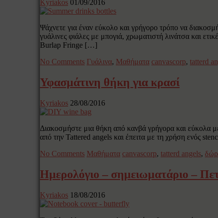
Kyriakos
01/09/2016
Ψάχνετε για έναν εύκολο και γρήγορο τρόπο να διακοσμή
γυάλινες φιάλες με μπογιά, χρωματιστή λινάτσα και ετι
Burlap Fringe […]
No Comments
Γυάλινα
,
Μαθήματα
canvascorp
,
tatterd a
Υφασμάτινη θήκη για κρασί
Kyriakos
28/08/2016
Διακοσμήστε μια θήκη από κανβά γρήγορα και εύκολα με
από την Tattered angels και έπειτα με τη χρήση ενός st
No Comments
Μαθήματα
canvascorp
,
tatterd angels
,
δώρ
Ημερολόγιο – σημειωματάριο – Πε
Kyriakos
18/08/2016