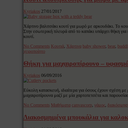
Kyriakos
27/01/2017
Χάρτινο βαλιτσάκι κουτί για μωρό με αρκουδάκι. Το κο
Στην εσωτερική πλευρά από το καπάκι υπάρχει θήκη για
κουτί.
No Comments
Κουτιά
,
Χάρτινα
baby shower
,
bear
,
buddl
χειροποίητο
Θήκη για μαχαιροπίρουνο – υφασμ
Kyriakos
06/09/2016
Εύκολη κατασκευή, ιδιαίτερα για όσους έχουν σχέση με ρ
μαχαιροπίρουνα μαζί με μία χαρτοπετσέτα και παρουσίασ
No Comments
Μαθήματα
canvascorp
,
γάμος
,
διακόσμησ
Διακοσμημένα μπουκάλια για καλοκ