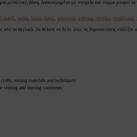
ια μεταλλική βάση. Διακοσμημένο με στοιχεία και σύρμα μπορεί να γ
rd angels
,
γούρι
,
δώρο
,
κολιέ
,
κόσμημα
,
μάθημα
,
οδηγίες
,
περιδέραιο
,
 από τα αγγλικά. Αν θέλετε να δείτε όλες τις δημοσιεύσεις επιλέξτε
 crafts, mixing materials and techniques.
or visiting and leaving comments.