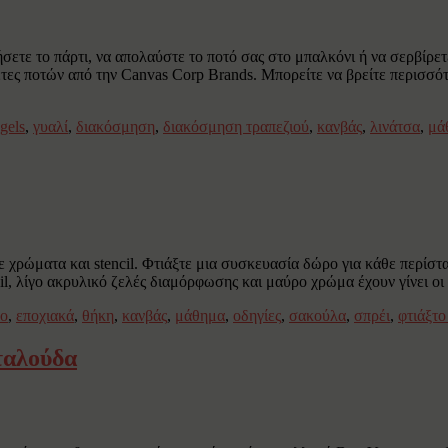
σετε το πάρτι, να απολαύστε το ποτό σας στο μπαλκόνι ή να σερβίρε
κέτες ποτών από την Canvas Corp Brands. Μπορείτε να βρείτε περισσό
ngels
,
γυαλί
,
διακόσμηση
,
διακόσμηση τραπεζιού
,
κανβάς
,
λινάτσα
,
μά
 χρώματα και stencil. Φτιάξτε μια συσκευασία δώρο για κάθε περίστ
encil, λίγο ακρυλικό ζελές διαμόρφωσης και μαύρο χρώμα έχουν γίνει 
ο
,
εποχιακά
,
θήκη
,
κανβάς
,
μάθημα
,
οδηγίες
,
σακούλα
,
σπρέι
,
φτιάξτο
ταλούδα