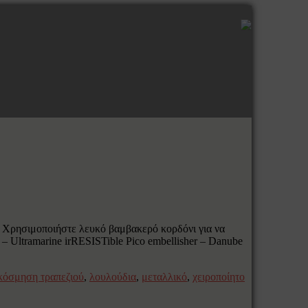
ό. Χρησιμοποιήστε λευκό βαμβακερό κορδόνι για να
n – Ultramarine irRESISTible Pico embellisher – Danube
κόσμηση τραπεζιού
,
λουλούδια
,
μεταλλικό
,
χειροποίητο