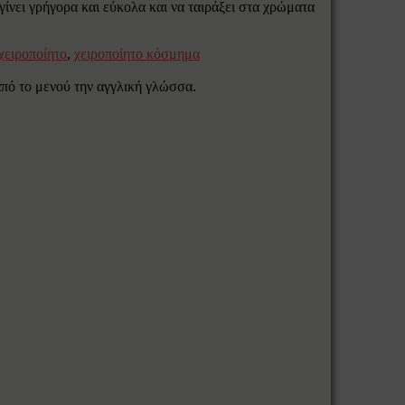
ίνει γρήγορα και εύκολα και να ταιράξει στα χρώματα
χειροποίητο
,
χειροποίητο κόσμημα
 από το μενού την αγγλική γλώσσα.