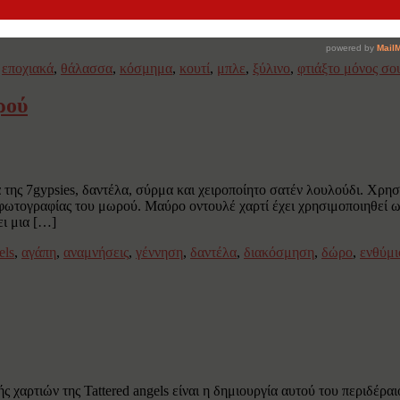
νό θέμα. Η επιφάνεια του ξύλινου κουτιού είναι βαμμένη με λευκο
ια, μικρές πέτρες, διακοσμητικά και ένας φυσικός αστερίας έχουν τ
,
εποχιακά
,
θάλασσα
,
κόσμημα
,
κουτί
,
μπλε
,
ξύλινο
,
φτιάξτο μόνος σο
ρού
της 7gypsies, δαντέλα, σύρμα και χειροποίητο σατέν λουλούδι. Χρησ
φωτογραφίας του μωρού. Μαύρο οντουλέ χαρτί έχει χρησιμοποιηθεί ως
ει μια […]
els
,
αγάπη
,
αναμνήσεις
,
γέννηση
,
δαντέλα
,
διακόσμηση
,
δώρο
,
ενθύμι
ς χαρτιών της Tattered angels είναι η δημιουργία αυτού του περιδέρα