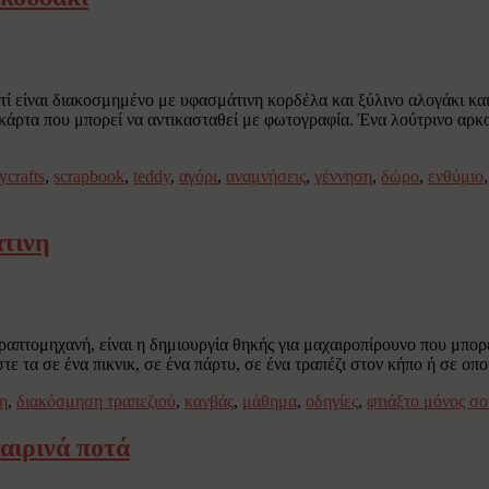
υτί είναι διακοσμημένο με υφασμάτινη κορδέλα και ξύλινο αλογάκι κ
 κάρτα που μπορεί να αντικασταθεί με φωτογραφία. Ένα λούτρινο αρκ
ycrafts
,
scrapbook
,
teddy
,
αγόρι
,
αναμνήσεις
,
γέννηση
,
δώρο
,
ενθύμιο
άτινη
απτομηχανή, είναι η δημιουργία θηκής για μαχαιροπίρουνο που μπορεί
τε τα σε ένα πικνικ, σε ένα πάρτυ, σε ένα τραπέζι στον κήπο ή σε ο
η
,
διακόσμηση τραπεζιού
,
κανβάς
,
μάθημα
,
οδηγίες
,
φτιάξτο μόνος σο
αιρινά ποτά