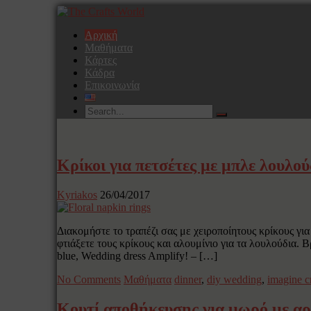
Αρχική
Μαθήματα
Κάρτες
Κάδρα
Επικοινωνία
Κρίκοι για πετσέτες με μπλε λουλού
Kyriakos
26/04/2017
Διακομήστε το τραπέζι σας με χειροποίητους κρίκους γι
φτιάξετε τους κρίκους και αλουμίνιο για τα λουλούδια. Β
blue, Wedding dress Amplify! – […]
No Comments
Μαθήματα
dinner
,
diy wedding
,
imagine cr
Κουτί αποθήκευσης για μωρό με α