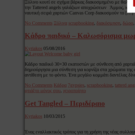
Ξύλινο κουτί σε σχήμα βάρκας διακοσμημένο με θαλασσι
την Tattered angels γαλάζιων αποχρώσεων Άμμος, κοχύλ
ναυτική σειρά χαρτιών Canvas Corp διακοσμούν το […]
No Comments
Ξύλινα
scrapbooking
,
διακόσμηση
,
δώρο
Κάδρο παιδικό – Καλωσόρισμα μω
Kyriakos
05/08/2016
Κάδρο παιδικό 30×30 εκατοστών με σύνθεση από χαρτιά 
δημιούργησα μια σύνθεση για κορνίζα στα χρώματα της 
αντίθεση με το φόντο. Ένα μεγάλο κομμάτι δαντέλας δίν
No Comments
Κάδρα
7gypsies
,
scrapbooking
,
tatterd ang
φτιάξτο μόνος σου
,
χειροποίητο
Get Tangled – Περιδέραιο
Kyriakos
10/03/2015
Ένας εναλλακτικός τρόπος για τη χρήση της νέας συλλογή