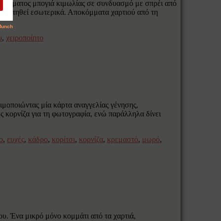
ύ χρώματος μπογιά κιμωλίας σε συνδυασμό με σπρέι από
οποθετηθεί εσωτερικά. Αποκόμματα χαρτιού από τη
υ
,
χειροποίητο
ιμοποιώντας μία κάρτα αναγγελίας γένησης,
 κορνίζα για τη φωτογραφία, ενώ παράλληλα δίνει
ο
,
ευχές
,
κάδρο
,
κορίτσι
,
κορνίζα
,
κρεμαστό
,
μωρό
,
ιου. Ένα μικρό μόνο κομμάτι από τα χαρτιά,