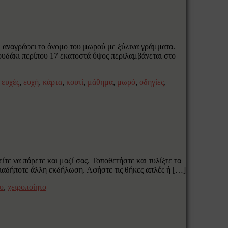
αι αναγράφει το όνομο του μωρού με ξύλινα γράμματα.
ουδάκι περίπου 17 εκατοστά ύψος περιλαμβάνεται στο
,
ευχές
,
ευχή
,
κάρτα
,
κουτί
,
μάθημα
,
μωρό
,
οδηγίες
,
τε να πάρετε και μαζί σας. Τοποθετήστε και τυλίξτε τα
ποιαδήποτε άλλη εκδήλωση. Αφήστε τις θήκες απλές ή […]
υ
,
χειροποίητο