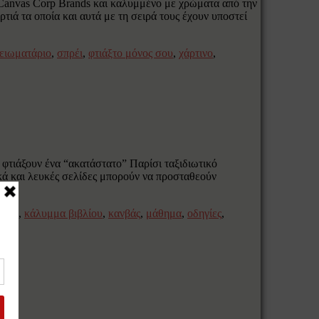
Canvas Corp Brands και καλυμμένο με χρώματα από την
ρτιά τα οποία και αυτά με τη σειρά τους έχουν υποστεί
ειωματάριο
,
σπρέι
,
φτιάξτο μόνος σου
,
χάρτινο
,
φτιάξουν ένα “ακατάστατο” Παρίσι ταξιδιωτικό
κά και λευκές σελίδες μπορούν να προσταθεούν
όγιο
,
κάλυμμα βιβλίου
,
κανβάς
,
μάθημα
,
οδηγίες
,