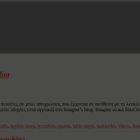
δια
α πετσέτες σε μπλε αποχρώσεις που έρχονται σε αντίθεση με το λευκ
ρείτε οδηγίες (στα αγγλικά) στο Imagine’s blog. Imagine υλικά StazO
afts
,
napkin rings
,
reception
,
stazon
,
table decor
,
tsukineko
,
γάμος
,
δια
ρκουδάκι