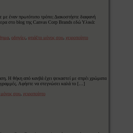
τε με έναν πρωτότυπο τρόπο; Διακοστήστε διαφανή
τερα στο blog της Canvas Corp Brands εδώ Υλικά:
θημα
,
οδηγίες
,
φτιάξτο μόνος σου
,
χειροποίητο
αση. Η θήκη από κανβά έχει ψεκαστεί με σπρέι χρώματα
οι γραμμές. Αφήστε να στεγνώσει καλά το […]
 μόνος σου
,
χειροποίητο