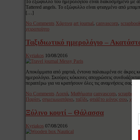
Το εξώφυλλο του ημερολογίου είναι διακοσμημένο με α
Tattered angels. Το εξώφυλλο είναι φτιαγμένο από μπαμπ
[…]
No Comments
Χάρτινα
art journal
,
canvascorp
,
scrapboo
χειροποίητο
Ταξιδιωτικό ημερολόγιο – Ακατάστ
Kyriakos
10/08/2016
Αποκόμματα από χαρτιά, έντονα παλαιωμένα σε άκρες κα
ημερολόγιο. Σκούρες κόκκινες αποχρώσεις συνδυάζονται
περαιτέρω για να κρατήσουν όλες τις αναμνήσεις σας. Β
No Comments
Λοιπά
,
Μαθήματα
canvascorp
,
scrapbook
Παρίσι
,
σημειωματάριο
,
ταξίδι
,
φτιάξτο μόνος σου
,
χειρ
Ξύλινο κουτί – Θάλασσα
Kyriakos
07/08/2016