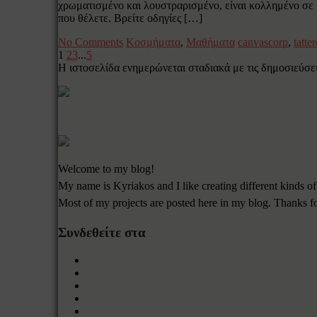
χρωματισμένο και λουστραρισμένο, είναι κολλημένο σε μ
που θέλετε. Βρείτε οδηγίες […]
No Comments
Κοσμήματα
,
Μαθήματα
canvascorp
,
tatte
1
2
3
...
5
Η ιστοσελίδα ενημερώνεται σταδιακά με τις δημοσιεύσεις
Welcome to my blog!
My name is Kyriakos and I like creating different kinds of
Most of my projects are posted here in my blog. Thanks f
Συνδεθείτε στα