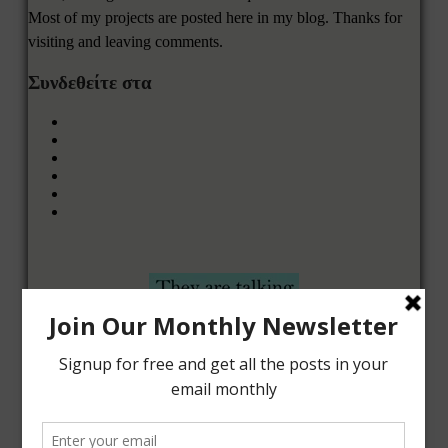
Most of my projects are posted here in my blog. Thanks for
visiting and leaving comments.
Συνδεθείτε στα