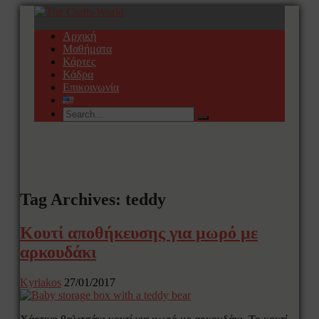
Αρχική
Μαθήματα
Κάρτες
Κάδρα
Επικοινωνία
Tag Archives: teddy
Κουτί αποθήκευσης για μωρό με
αρκουδάκι
Kyriakos
27/01/2017