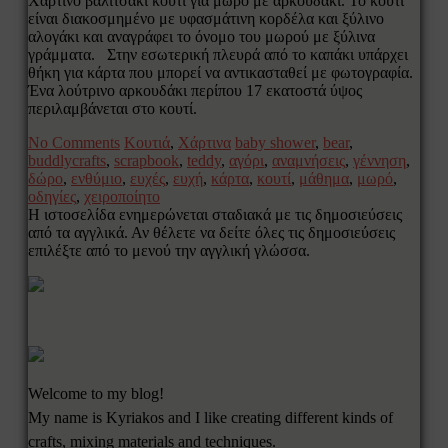
Χάρτινο βαλιτσάκι κουτί για μωρό με αρκουδάκι. Το κουτί
είναι διακοσμημένο με υφασμάτινη κορδέλα και ξύλινο
αλογάκι και αναγράφει το όνομο του μωρού με ξύλινα
γράμματα. Στην εσωτερική πλευρά από το καπάκι υπάρχει
θήκη για κάρτα που μπορεί να αντικασταθεί με φωτογραφία.
Ένα λούτρινο αρκουδάκι περίπου 17 εκατοστά ύψος
περιλαμβάνεται στο κουτί.
No Comments
Κουτιά
,
Χάρτινα
baby shower
,
bear
,
buddlycrafts
,
scrapbook
,
teddy
,
αγόρι
,
αναμνήσεις
,
γέννηση
,
δώρο
,
ενθύμιο
,
ευχές
,
ευχή
,
κάρτα
,
κουτί
,
μάθημα
,
μωρό
,
οδηγίες
,
χειροποίητο
Η ιστοσελίδα ενημερώνεται σταδιακά με τις δημοσιεύσεις
από τα αγγλικά. Αν θέλετε να δείτε όλες τις δημοσιεύσεις
επιλέξτε από το μενού την αγγλική γλώσσα.
Welcome to my blog!
My name is Kyriakos and I like creating different kinds of
crafts, mixing materials and techniques.