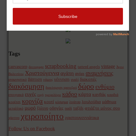
Tags
scrapbooking
vintage
canvascorp
tatterd angels
decoupage
Άγιος
Χριστούγεννα
αναμνήσεις
αγάπη
αγόρι
Βαλεντίνος
γέννηση
διακοπές
βάπτιση
γάμος
αναμνηστικό
γυαλί
δώρο
διακόσμηση
ενθύμιο
διακόσμηση τραπεζιού
κάδρο
ευχές
κάρτα
κανβάς
εποχιακά
καρδιά
ευχή
ημερολόγιο
κορνίζα
κουτί
λουλούδια
μάθημα
κορίτσι
κόσμημα
λινάτσα
μωρό
οδηγίες
φτιάξτο μόνος σου
ξύλινο
ταξίδι
μεταλλικό
παιδί
χειροποίητο
χριστουγεννιάτικα
χάρτινο
Follow Us on Facebook