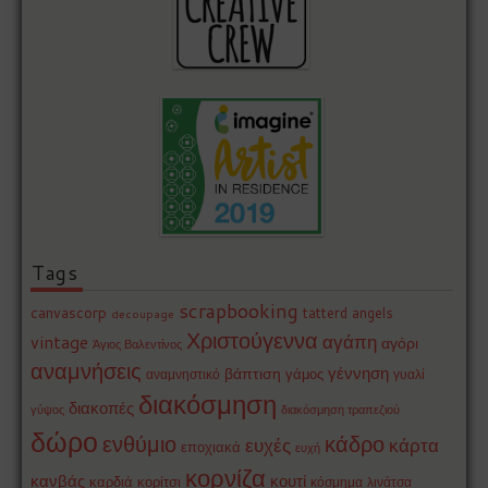
Tags
scrapbooking
canvascorp
tatterd angels
decoupage
Χριστούγεννα
αγάπη
vintage
αγόρι
Άγιος Βαλεντίνος
αναμνήσεις
γέννηση
βάπτιση
γάμος
αναμνηστικό
γυαλί
διακόσμηση
διακοπές
γύψος
διακόσμηση τραπεζιού
δώρο
ενθύμιο
κάδρο
ευχές
κάρτα
εποχιακά
ευχή
κορνίζα
κανβάς
κουτί
καρδιά
κορίτσι
κόσμημα
λινάτσα