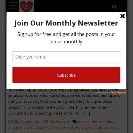
Tag Archives: diy wedding
Κρίκοι για πετσέτες με μπλε
λουλούδια
Kyriakos
26/04/2017
Διακομήστε το τραπέζι σας με χειροποίητους κρίκους για
πετσέτες σε μπλε αποχρώσεις που έρχονται σε αντίθεση με
το λευκό. Χρησιμοποιήστε λευκό βαμβακερό κορδόνι για να
φτιάξετε τους κρίκους και αλουμίνιο για τα λουλούδια. Βρείτε
οδηγίες (στα αγγλικά) στο Imagine’s blog. Imagine υλικά
StazOn – Ultramarine irRESISTible Pico embellisher –
Danube blue, Wedding dress Amplify! – […]
No Comments
Μαθήματα
dinner
,
diy wedding
,
imagine crafts
,
napkin rings
,
reception
,
stazon
,
table decor
,