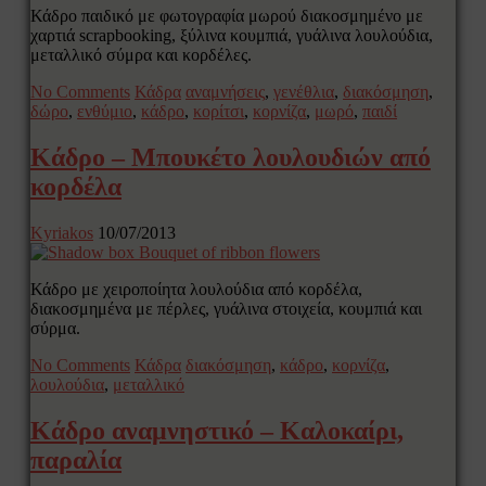
Κάδρο παιδικό με φωτογραφία μωρού διακοσμημένο με
χαρτιά scrapbooking, ξύλινα κουμπιά, γυάλινα λουλούδια,
μεταλλικό σύμρα και κορδέλες.
No Comments
Κάδρα
αναμνήσεις
,
γενέθλια
,
διακόσμηση
,
δώρο
,
ενθύμιο
,
κάδρο
,
κορίτσι
,
κορνίζα
,
μωρό
,
παιδί
Κάδρο – Μπουκέτο λουλουδιών από
κορδέλα
Kyriakos
10/07/2013
Κάδρο με χειροποίητα λουλούδια από κορδέλα,
διακοσμημένα με πέρλες, γυάλινα στοιχεία, κουμπιά και
σύρμα.
No Comments
Κάδρα
διακόσμηση
,
κάδρο
,
κορνίζα
,
λουλούδια
,
μεταλλικό
Κάδρο αναμνηστικό – Καλοκαίρι,
παραλία