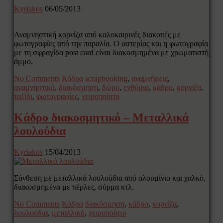
Kyriakos
06/05/2013
Αναμνηστική κορνίζα από καλοκαιρινές διακοπές με
φωτογραφίες από την παραλία. Ο αστερίας και η φωτογραφία
με τη σφραγίδα post card είναι διακοσμημένα με χρωματιστή
άμμο.
No Comments
Κάδρα
scrapbooking
,
αναμνήσεις
,
αναμνηστικό
,
διακόσμηση
,
δώρο
,
ενθύμιο
,
κάδρο
,
κορνίζα
,
ταξίδι
,
φωτογραφίες
,
χειροποίητο
Κάδρο διακοσμητικό – Μεταλλικά
λουλούδια
Kyriakos
15/04/2013
Σύνθεση με μεταλλικά λουλούδια από αλουμίνιο και χαλκό,
διακοσμημένα με πέρλες, σύρμα κτλ.
No Comments
Κάδρα
διακόσμηση
,
κάδρο
,
κορνίζα
,
λουλούδια
,
μεταλλικό
,
χειροποίητο