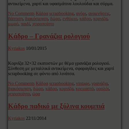
αντικείμενα, χαρτί και υφασμάτινα λουλούδια και σύρμα.
No Comments
Κάδρα
scrapbooking
,
αγόρι
,
αναμνήσεις
,
βάπτιση
,
διακόσμηση
,
δώρο
,
ενθύμιο
,
κάδρο
,
κορνίζα
,
μωρό
,
παιδί
,
χειροποίητο
Κάδρο – Γρανάζια ρολογιού
Kyriakos
10/01/2015
Κορνίζα 32×32 εκατοστών με θέμα γρανάζια ρολογιού.
Σύνθεση με μεταλλικά αντικείμενα, σφαραγίδες και χαρτί
scrapbooking σε φόντο από λινάτσα.
No Comments
Κάδρα
scrapbooking
,
vintage
,
γρανάζια
,
διακόσμηση
,
δώρο
,
κάδρο
,
κορνίζα
,
κρεμαστό
,
ορολόι
,
χειροποίητο
,
ώρα
Κάδρο παδικό με ξύλινα κουμπιά
Kyriakos
22/11/2014