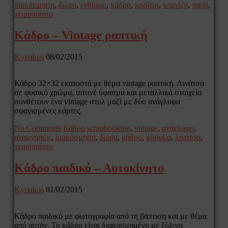
διακόσμηση
,
δώρο
,
ενθύμιο
,
κάδρο
,
κορίτσι
,
κορνίζα
,
παιδί
,
χειροποίητο
Κάδρο – Vintage ραπτική
Kyriakos
08/02/2015
Κάδρο 32×32 εκατοστά με θέμα vintage ραπτική. Λινάτσα
σε φυσικό χρώμα, σατινέ ύφασμα και μεταλλικά στοιχεία
συνθέτουν ένα vintage στυλ μαζί με δύο ανάγλυφα
σφαγισμένες κάρτες.
No Comments
Κάδρα
scrapbooking
,
vintage
,
ανάγλυφο
,
αναμνήσεις
,
διακόσμηση
,
δώρο
,
κάδρο
,
κορνίζα
,
λινάτσα
,
χειροποίητο
Κάδρο παιδικό – Αυτοκίνητο
Kyriakos
01/02/2015
Κάδρο παιδικό με φωτογραφία από τη βάπτιση και με θέμα
από αυτήν. Το κάδρο είναι διακοσμημένο με ξύλινα