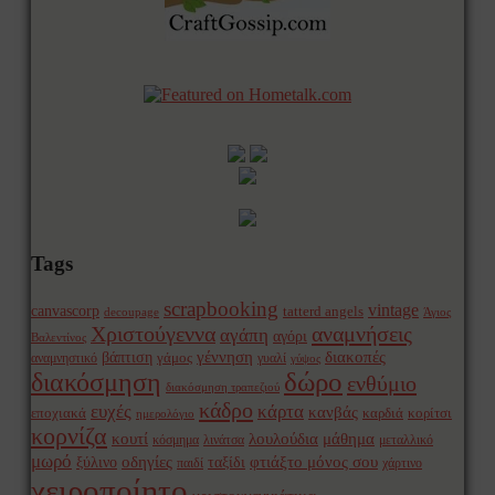
Tags
scrapbooking
vintage
canvascorp
tatterd angels
decoupage
Άγιος
Χριστούγεννα
αναμνήσεις
αγάπη
αγόρι
Βαλεντίνος
γέννηση
διακοπές
βάπτιση
γάμος
αναμνηστικό
γυαλί
γύψος
δώρο
διακόσμηση
ενθύμιο
διακόσμηση τραπεζιού
κάδρο
ευχές
κάρτα
κανβάς
εποχιακά
καρδιά
κορίτσι
ημερολόγιο
κορνίζα
κουτί
λουλούδια
μάθημα
κόσμημα
λινάτσα
μεταλλικό
μωρό
οδηγίες
φτιάξτο μόνος σου
ξύλινο
ταξίδι
παιδί
χάρτινο
χειροποίητο