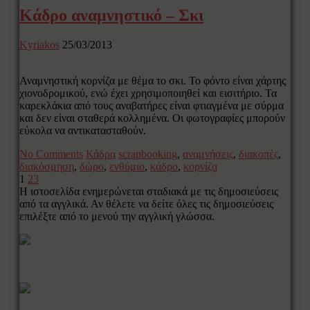
Κάδρο αναμνηστικό – Σκι
Kyriakos
25/03/2013
Αναμνηστική κορνίζα με θέμα το σκι. Το φόντο είναι χάρτης
χιονοδρομικού, ενώ έχει χρησιμοποιηθεί και εισιτήριο. Τα
καρεκλάκια από τους αναβατήρες είναι φτιαγμένα με σύρμα
και δεν είναι σταθερά κολλημένα. Οι φωτογραφίες μπορούν
εύκολα να αντικατασταθούν.
No Comments
Κάδρα
scrapbooking
,
αναμνήσεις
,
διακοπές
,
διακόσμηση
,
δώρο
,
ενθύμιο
,
κάδρο
,
κορνίζα
1
2
3
Η ιστοσελίδα ενημερώνεται σταδιακά με τις δημοσιεύσεις
από τα αγγλικά. Αν θέλετε να δείτε όλες τις δημοσιεύσεις
επιλέξτε από το μενού την αγγλική γλώσσα.