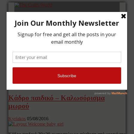
Αρχική
Μαθήματα
Κάρτες
Κάδρα
Επικοινωνία
Tag Archives: κορνίζα
Κάδρο παιδικό – Καλωσόρισμα
μωρού
Kyriakos
05/08/2016