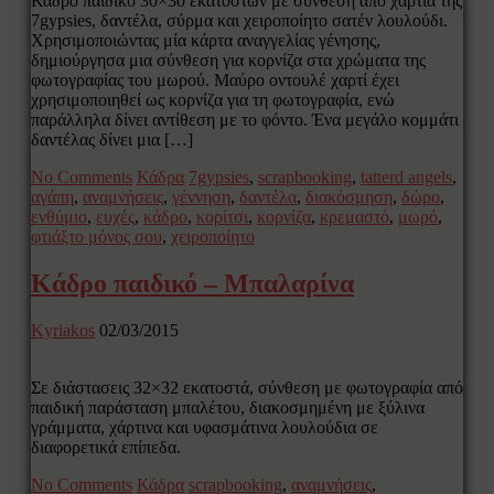
Κάδρο παιδικό 30×30 εκατοστών με σύνθεση από χαρτιά της
7gypsies, δαντέλα, σύρμα και χειροποίητο σατέν λουλούδι.
Χρησιμοποιώντας μία κάρτα αναγγελίας γένησης,
δημιούργησα μια σύνθεση για κορνίζα στα χρώματα της
φωτογραφίας του μωρού. Μαύρο οντουλέ χαρτί έχει
χρησιμοποιηθεί ως κορνίζα για τη φωτογραφία, ενώ
παράλληλα δίνει αντίθεση με το φόντο. Ένα μεγάλο κομμάτι
δαντέλας δίνει μια […]
No Comments
Κάδρα
7gypsies
,
scrapbooking
,
tatterd angels
,
αγάπη
,
αναμνήσεις
,
γέννηση
,
δαντέλα
,
διακόσμηση
,
δώρο
,
ενθύμιο
,
ευχές
,
κάδρο
,
κορίτσι
,
κορνίζα
,
κρεμαστό
,
μωρό
,
φτιάξτο μόνος σου
,
χειροποίητο
Κάδρο παιδικό – Μπαλαρίνα
Kyriakos
02/03/2015
Σε διάστασεις 32×32 εκατοστά, σύνθεση με φωτογραφία από
παιδική παράσταση μπαλέτου, διακοσμημένη με ξύλινα
γράμματα, χάρτινα και υφασμάτινα λουλούδια σε
διαφορετικά επίπεδα.
No Comments
Κάδρα
scrapbooking
,
αναμνήσεις
,