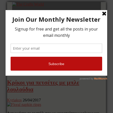
Αρχική
Μαθήματα
Κάρτες
Κάδρα
Επικοινωνία
Tag Archives: διακόσμηση τραπεζιού
Κρίκοι για πετσέτες με μπλε
λουλούδια
Kyriakos
26/04/2017