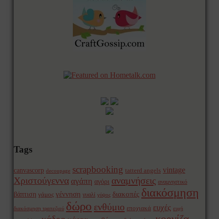
Tags
scrapbooking
vintage
canvascorp
tatterd angels
decoupage
Χριστούγεννα
αναμνήσεις
αγάπη
αγόρι
αναμνηστικό
διακόσμηση
γέννηση
διακοπές
βάπτιση
γάμος
γυαλί
γύψος
δώρο
ενθύμιο
ευχές
εποχιακά
διακόσμηση τραπεζιού
ευχή