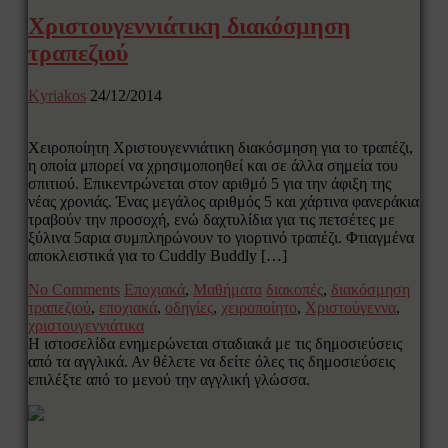
Χριστουγεννιάτικη διακόσμηση
τραπεζιού
Kyriakos
24/12/2014
Χειροποίητη Χριστουγεννιάτικη διακόσμηση για το τραπέζι,
η οποία μπορεί να χρησιμοποηθεί και σε άλλα σημεία του
σπιτιού. Επικεντρώνεται στον αριθμό 5 για την άφιξη της
νέας χρονιάς. Ένας μεγάλος αριθμός 5 και χάρτινα φανεράκια
τραβούν την προσοχή, ενώ δαχτυλίδια για τις πετσέτες με
ξύλινα 5αρια συμπληρώνουν το γιορτινό τραπέζι. Φτιαγμένα
αποκλειστικά για το Cuddly Buddly […]
No Comments
Εποχιακά
,
Μαθήματα
διακοπές
,
διακόσμηση
τραπεζιού
,
εποχιακά
,
οδηγίες
,
χειροποίητο
,
Χριστούγεννα
,
χριστουγεννιάτικα
Η ιστοσελίδα ενημερώνεται σταδιακά με τις δημοσιεύσεις
από τα αγγλικά. Αν θέλετε να δείτε όλες τις δημοσιεύσεις
επιλέξτε από το μενού την αγγλική γλώσσα.