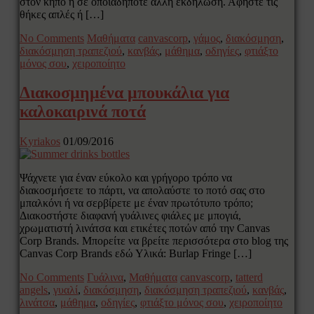
στον κήπο ή σε οποιαδήποτε άλλη εκδήλωση. Αφήστε τις
θήκες απλές ή […]
No Comments
Μαθήματα
canvascorp
,
γάμος
,
διακόσμηση
,
διακόσμηση τραπεζιού
,
κανβάς
,
μάθημα
,
οδηγίες
,
φτιάξτο
μόνος σου
,
χειροποίητο
Διακοσμημένα μπουκάλια για
καλοκαιρινά ποτά
Kyriakos
01/09/2016
Ψάχνετε για έναν εύκολο και γρήγορο τρόπο να
διακοσμήσετε το πάρτι, να απολαύστε το ποτό σας στο
μπαλκόνι ή να σερβίρετε με έναν πρωτότυπο τρόπο;
Διακοστήστε διαφανή γυάλινες φιάλες με μπογιά,
χρωματιστή λινάτσα και ετικέτες ποτών από την Canvas
Corp Brands. Μπορείτε να βρείτε περισσότερα στο blog της
Canvas Corp Brands εδώ Υλικά: Burlap Fringe […]
No Comments
Γυάλινα
,
Μαθήματα
canvascorp
,
tatterd
angels
,
γυαλί
,
διακόσμηση
,
διακόσμηση τραπεζιού
,
κανβάς
,
λινάτσα
,
μάθημα
,
οδηγίες
,
φτιάξτο μόνος σου
,
χειροποίητο