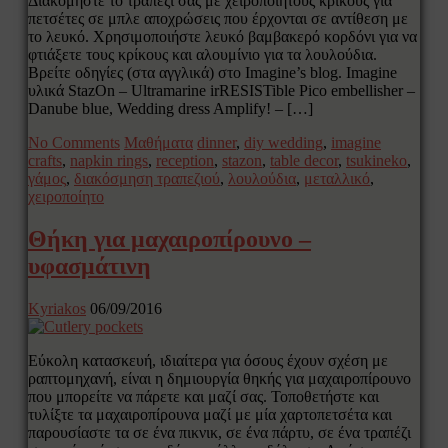
Διακομήστε το τραπέζι σας με χειροποίητους κρίκους για
πετσέτες σε μπλε αποχρώσεις που έρχονται σε αντίθεση με
το λευκό. Χρησιμοποιήστε λευκό βαμβακερό κορδόνι για να
φτιάξετε τους κρίκους και αλουμίνιο για τα λουλούδια.
Βρείτε οδηγίες (στα αγγλικά) στο Imagine’s blog. Imagine
υλικά StazOn – Ultramarine irRESISTible Pico embellisher –
Danube blue, Wedding dress Amplify! – […]
No Comments
Μαθήματα
dinner
,
diy wedding
,
imagine
crafts
,
napkin rings
,
reception
,
stazon
,
table decor
,
tsukineko
,
γάμος
,
διακόσμηση τραπεζιού
,
λουλούδια
,
μεταλλικό
,
χειροποίητο
Θήκη για μαχαιροπίρουνο –
υφασμάτινη
Kyriakos
06/09/2016
Εύκολη κατασκευή, ιδιαίτερα για όσους έχουν σχέση με
ραπτομηχανή, είναι η δημιουργία θηκής για μαχαιροπίρουνο
που μπορείτε να πάρετε και μαζί σας. Τοποθετήστε και
τυλίξτε τα μαχαιροπίρουνα μαζί με μία χαρτοπετσέτα και
παρουσίαστε τα σε ένα πικνικ, σε ένα πάρτυ, σε ένα τραπέζι