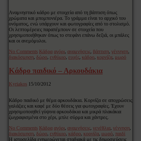
Αναμνηστικό κάδρο με στοιχεία από τη βάπτιση όπως
χρώματα και μπομπονιέρα. Το γράμμα είναι το αρχικό του
ονόματος, ενώ υπάρχουν και φωτογραφίες από το στολισμό.
Οι λεπτομέρειες παραπέμπουν σε στοιχεία που
χρησιμοποιήθηκαν όπως το στεφάνι επάνω δεξιά, οι μπάλες
και οι ανεμόμυλοι.
No Comments
Κάδρα
αγόρι
,
αναμνήσεις
,
βάπτιση
,
γέννηση
,
διακόσμηση
,
δώρο
,
ενθύμιο
,
ευχές
,
κάδρο
,
κορνίζα
,
μωρό
Κάδρο παιδικό – Αρκουδάκια
Kyriakos
15/10/2012
Κάδρο παιδικό με θέμα αρκουδάκια. Κορνίζα σε αποχρώσεις
γαλάζιες και καφέ με δύο θέσεις για φωτογραφίες. Έχουν
χρησιμοποιηθεί γύψινα αρκουδάκια και μικρά πλακάκια
ζωγραφισμένα στο χέρι, μπλε σύρμα και χάντρες.
No Comments
Κάδρα
αγόρι
,
αναμνήσεις
,
γενέθλια
,
γέννηση
,
διακόσμηση
,
δώρο
,
ενθύμιο
,
κάδρο
,
κορνίζα
,
μωρό
,
παιδί
Η ιστοσελίδα ενημερώνεται σταδιακά με τις δημοσιεύσεις