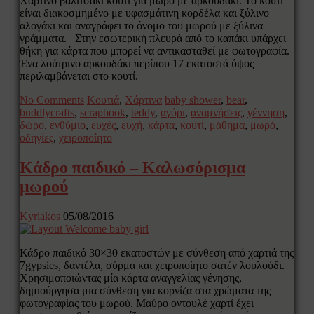
Χάρτινο βαλιτσάκι κουτί για μωρό με αρκουδάκι. Το κουτί
είναι διακοσμημένο με υφασμάτινη κορδέλα και ξύλινο
αλογάκι και αναγράφει το όνομο του μωρού με ξύλινα
γράμματα. Στην εσωτερική πλευρά από το καπάκι υπάρχει
θήκη για κάρτα που μπορεί να αντικασταθεί με φωτογραφία.
Ένα λούτρινο αρκουδάκι περίπου 17 εκατοστά ύψος
περιλαμβάνεται στο κουτί.
No Comments
Κουτιά
,
Χάρτινα
baby shower
,
bear
,
buddlycrafts
,
scrapbook
,
teddy
,
αγόρι
,
αναμνήσεις
,
γέννηση
,
δώρο
,
ενθύμιο
,
ευχές
,
ευχή
,
κάρτα
,
κουτί
,
μάθημα
,
μωρό
,
οδηγίες
,
χειροποίητο
Κάδρο παιδικό – Καλωσόρισμα
μωρού
Kyriakos
05/08/2016
Κάδρο παιδικό 30×30 εκατοστών με σύνθεση από χαρτιά της
7gypsies, δαντέλα, σύρμα και χειροποίητο σατέν λουλούδι.
Χρησιμοποιώντας μία κάρτα αναγγελίας γένησης,
δημιούργησα μια σύνθεση για κορνίζα στα χρώματα της
φωτογραφίας του μωρού. Μαύρο οντουλέ χαρτί έχει