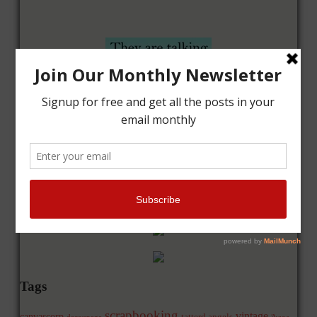
Tags
scrapbooking
vintage
canvascorp
tatterd angels