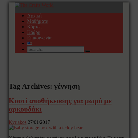
Αρχική
Μαθήματα
Κάρτες
Κάδρα
Επικοινωνία
Tag Archives: γέννηση
Κουτί αποθήκευσης για μωρό με
αρκουδάκι
Kyriakos
27/01/2017