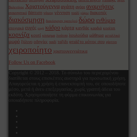
decoupage
Άγιος
Χριστούγεννα
αναμνήσεις
αγάπη
αγόρι
Βαλεντίνος
γέννηση
διακοπές
βάπτιση
γάμος
αναμνηστικό
γυαλί
γύψος
δώρο
διακόσμηση
ενθύμιο
διακόσμηση τραπεζιού
κάδρο
ευχές
κάρτα
κανβάς
εποχιακά
καρδιά
κορίτσι
ευχή
κορνίζα
κουτί
λουλούδια
μάθημα
κόσμημα
λινάτσα
μεταλλικό
μωρό
οδηγίες
φτιάξτο μόνος σου
ξύλινο
ταξίδι
παιδί
χάρτινο
χειροποίητο
χριστουγεννιάτικα
Follow Us on Facebook
Copyright © 2012 – 2018. Το σύνολο του περιεχομένου
διατίθεται στους επισκέπτες αυστηρά για προσωπική χρήση.
Απαγορεύεται η χρήση ή επανεκπομπή του, σε οποιοδήποτε
μέσο, μετά ή άνευ επεξεργασίας, χωρίς γραπτή άδεια του
εκδότη. Χρησιμοποιήστε τη φόρμα επικοινωνίας για
οποιαδήποτε πληροφορία.