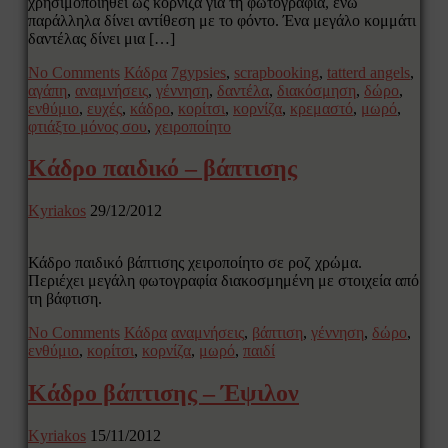
χρησιμοποιηθεί ως κορνίζα για τη φωτογραφία, ενώ
παράλληλα δίνει αντίθεση με το φόντο. Ένα μεγάλο κομμάτι
δαντέλας δίνει μια […]
No Comments
Κάδρα
7gypsies
,
scrapbooking
,
tatterd angels
,
αγάπη
,
αναμνήσεις
,
γέννηση
,
δαντέλα
,
διακόσμηση
,
δώρο
,
ενθύμιο
,
ευχές
,
κάδρο
,
κορίτσι
,
κορνίζα
,
κρεμαστό
,
μωρό
,
φτιάξτο μόνος σου
,
χειροποίητο
Κάδρο παιδικό – βάπτισης
Kyriakos
29/12/2012
Κάδρο παιδικό βάπτισης χειροποίητο σε ροζ χρώμα.
Περιέχει μεγάλη φωτογραφία διακοσμημένη με στοιχεία από
τη βάφτιση.
No Comments
Κάδρα
αναμνήσεις
,
βάπτιση
,
γέννηση
,
δώρο
,
ενθύμιο
,
κορίτσι
,
κορνίζα
,
μωρό
,
παιδί
Κάδρο βάπτισης – Έψιλον
Kyriakos
15/11/2012