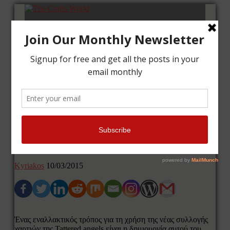
Αρχική
Μαθήματα
Κάρτες
Κάδρα
Επικοινωνία
Get Tangled – Περιδέραιο
Kyriakos
10/03/2015
Ένας εναλλακτικός τρόπος για τη χρήση της νέας συλλογής
χαρτιών της Tattered angels είναι η δημιουργία αυτού του