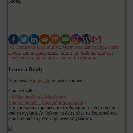
βάσης.
No Comments
Κοσμήματα
,
Μαθήματα
canvascorp
,
tatterd
angels
,
γούρι
,
δώρο
,
κολιέ
,
κόσμημα
,
μάθημα
,
οδηγίες
,
περιδέραιο
,
χειροποίητο
,
χειροποίητο κόσμημα
Leave a Reply
You must be
logged in
to post a comment.
Connect with:
«
Κάδρο παιδικό – Μπαλαρίνα
Κάδρο παιδικό – Καλωσόρισμα μωρού
»
Η ιστοσελίδα ενημερώνεται σταδιακά με τις δημοσιεύσεις
από τα αγγλικά. Αν θέλετε να δείτε όλες τις δημοσιεύσεις
επιλέξτε από το μενού την αγγλική γλώσσα.