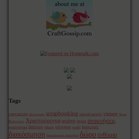
Tags
scrapbooking
vintage
canvascorp
tatterd angels
decoupage
Άγιος
Χριστούγεννα
αναμνήσεις
αγάπη
αγόρι
Βαλεντίνος
γέννηση
διακοπές
βάπτιση
γάμος
αναμνηστικό
γυαλί
δώρο
διακόσμηση
ενθύμιο
διακόσμηση τραπεζιού