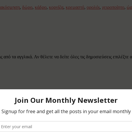
ιακόσμηση
,
δώρο
,
κάδρο
,
κορνίζα
,
κρεμαστό
,
ορολόι
,
χειροποίητο
,
ώρ
 από τα αγγλικά. Αν θέλετε να δείτε όλες τις δημοσιεύσεις επιλέξτε
 crafts, mixing materials and techniques.
or visiting and leaving comments.