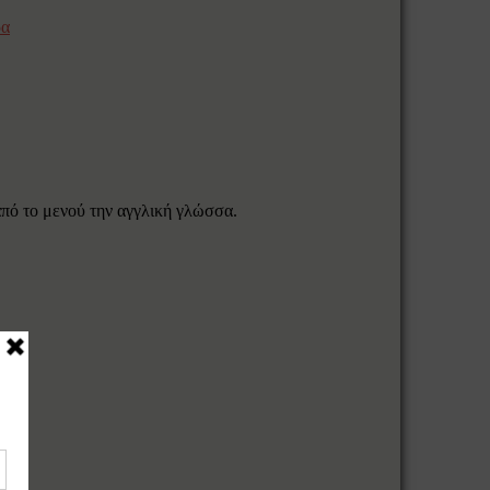
α
 από το μενού την αγγλική γλώσσα.