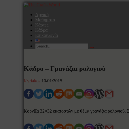
Αρχική
Μαθήματα
Κάρτες
Κάδρα
Επικοινωνία
Κάδρο – Γρανάζια ρολογιού
Kyriakos
10/01/2015
Κορνίζα 32×32 εκατοστών με θέμα γρανάζια ρολογιού. Σύ