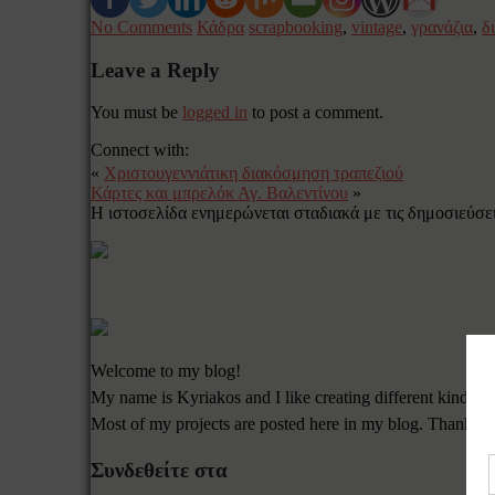
No Comments
Κάδρα
scrapbooking
,
vintage
,
γρανάζια
,
δ
Leave a Reply
You must be
logged in
to post a comment.
Connect with:
«
Χριστουγεννιάτικη διακόσμηση τραπεζιού
Κάρτες και μπρελόκ Αγ. Βαλεντίνου
»
Η ιστοσελίδα ενημερώνεται σταδιακά με τις δημοσιεύσεις
Welcome to my blog!
My name is Kyriakos and I like creating different kinds of
Most of my projects are posted here in my blog. Thanks f
Συνδεθείτε στα