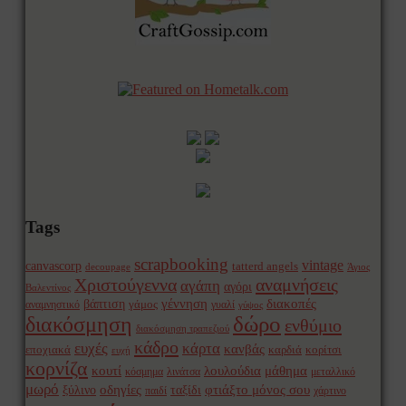
Tags
scrapbooking
vintage
canvascorp
tatterd angels
decoupage
Άγιος
Χριστούγεννα
αναμνήσεις
αγάπη
αγόρι
Βαλεντίνος
γέννηση
διακοπές
βάπτιση
γάμος
αναμνηστικό
γυαλί
γύψος
δώρο
διακόσμηση
ενθύμιο
διακόσμηση τραπεζιού
κάδρο
ευχές
κάρτα
κανβάς
εποχιακά
καρδιά
κορίτσι
ευχή
κορνίζα
κουτί
λουλούδια
μάθημα
κόσμημα
λινάτσα
μεταλλικό
μωρό
οδηγίες
φτιάξτο μόνος σου
ξύλινο
ταξίδι
παιδί
χάρτινο