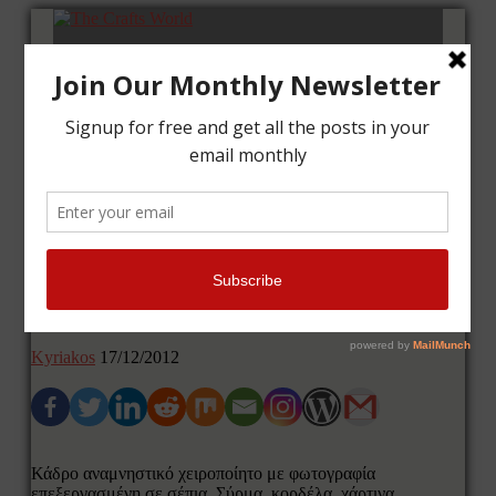
Αρχική
Μαθήματα
Κάρτες
Κάδρα
Επικοινωνία
Κάδρο αναμνηστικό – Το φιλί
Kyriakos
17/12/2012
Κάδρο αναμνηστικό χειροποίητο με φωτογραφία
επεξεργασμένη σε σέπια. Σύρμα, κορδέλα, χάρτινα