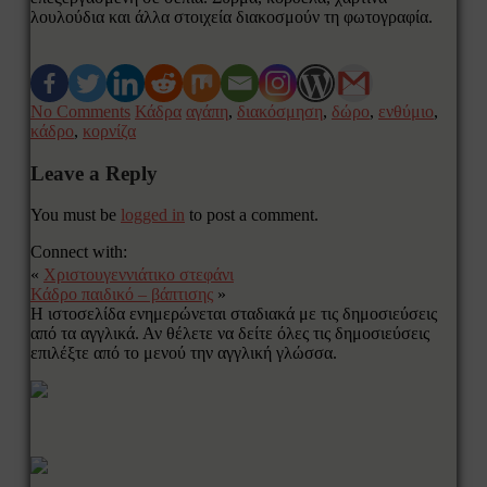
λουλούδια και άλλα στοιχεία διακοσμούν τη φωτογραφία.
No Comments
Κάδρα
αγάπη
,
διακόσμηση
,
δώρο
,
ενθύμιο
,
κάδρο
,
κορνίζα
Leave a Reply
You must be
logged in
to post a comment.
Connect with:
«
Χριστουγεννιάτικο στεφάνι
Κάδρο παιδικό – βάπτισης
»
Η ιστοσελίδα ενημερώνεται σταδιακά με τις δημοσιεύσεις
από τα αγγλικά. Αν θέλετε να δείτε όλες τις δημοσιεύσεις
επιλέξτε από το μενού την αγγλική γλώσσα.