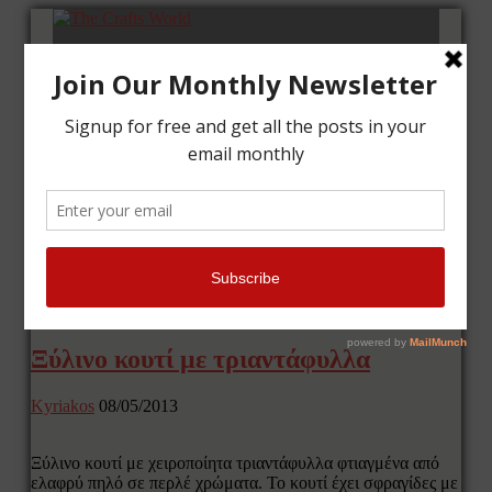
Αρχική
Μαθήματα
Κάρτες
Κάδρα
Επικοινωνία
Tag Archives: τριαντάφυλλα
Ξύλινο κουτί με τριαντάφυλλα
Kyriakos
08/05/2013
Ξύλινο κουτί με χειροποίητα τριαντάφυλλα φτιαγμένα από
ελαφρύ πηλό σε περλέ χρώματα. Το κουτί έχει σφραγίδες με