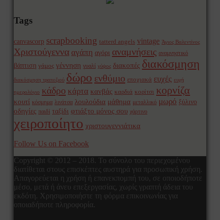
Tags
scrapbooking
vintage
canvascorp
tatterd angels
Άγιος Βαλεντίνος
Χριστούγεννα
αναμνήσεις
αγάπη
αγόρι
αναμνηστικό
διακόσμηση
γέννηση
διακοπές
βάπτιση
γάμος
γυαλί
γύψος
δώρο
ενθύμιο
ευχές
εποχιακά
διακόσμηση τραπεζιού
ευχή
κορνίζα
κάδρο
κάρτα
κανβάς
καρδιά
κορίτσι
ημερολόγιο
μωρό
κουτί
λουλούδια
μάθημα
ξύλινο
κόσμημα
λινάτσα
μεταλλικό
οδηγίες
φτιάξτο μόνος σου
ταξίδι
παιδί
χάρτινο
χειροποίητο
χριστουγεννιάτικα
Follow Us on Facebook
Copyright © 2012 – 2018. Το σύνολο του περιεχομένου
διατίθεται στους επισκέπτες αυστηρά για προσωπική χρήση.
Απαγορεύεται η χρήση ή επανεκπομπή του, σε οποιοδήποτε
μέσο, μετά ή άνευ επεξεργασίας, χωρίς γραπτή άδεια του
εκδότη. Χρησιμοποιήστε τη φόρμα επικοινωνίας για
οποιαδήποτε πληροφορία.