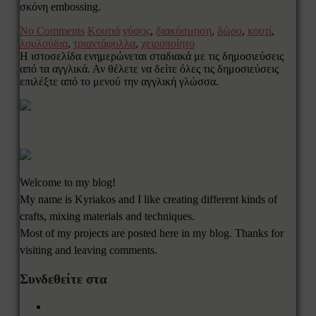
σκόνη embossing.
No Comments
Κουτιά
γύψος
,
διακόσμηση
,
δώρο
,
κουτί
,
λουλούδια
,
τριαντάφυλλα
,
χειροποίητο
Η ιστοσελίδα ενημερώνεται σταδιακά με τις δημοσιεύσεις
από τα αγγλικά. Αν θέλετε να δείτε όλες τις δημοσιεύσεις
επιλέξτε από το μενού την αγγλική γλώσσα.
Welcome to my blog!
My name is Kyriakos and I like creating different kinds of
crafts, mixing materials and techniques.
Most of my projects are posted here in my blog. Thanks for
visiting and leaving comments.
Συνδεθείτε στα