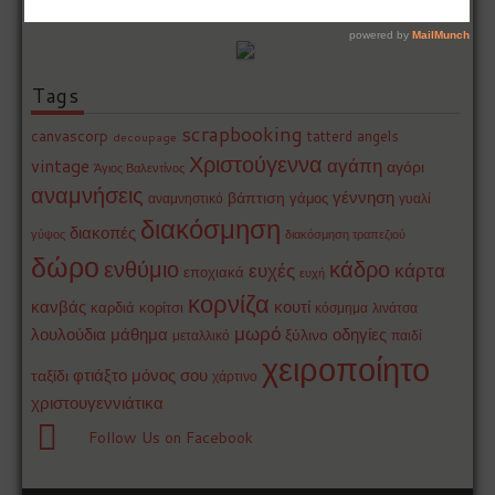
Tags
scrapbooking
canvascorp
tatterd angels
decoupage
Χριστούγεννα
αγάπη
vintage
αγόρι
Άγιος Βαλεντίνος
αναμνήσεις
γέννηση
βάπτιση
γάμος
αναμνηστικό
γυαλί
διακόσμηση
διακοπές
γύψος
διακόσμηση τραπεζιού
δώρο
ενθύμιο
κάδρο
ευχές
κάρτα
εποχιακά
ευχή
κορνίζα
κανβάς
κουτί
καρδιά
κορίτσι
κόσμημα
λινάτσα
μωρό
οδηγίες
λουλούδια
μάθημα
ξύλινο
μεταλλικό
παιδί
χειροποίητο
φτιάξτο μόνος σου
ταξίδι
χάρτινο
χριστουγεννιάτικα
Follow Us on Facebook