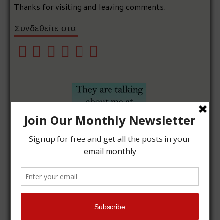
Thanks for visiting and leaving comments.
Συνδεθείτε στα