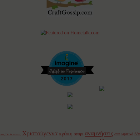
Χριστούγεννα
αναμνήσεις
αγάπη
αγόρι
βά
αναμνηστικό
ιος Βαλεντίνος