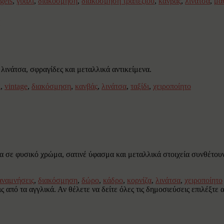
ngels
,
γυαλί
,
διακόσμηση
,
διακόσμηση τραπεζιού
,
κανβάς
,
λινάτσα
,
μά
ινάτσα, σφραγίδες και μεταλλικά αντικείμενα.
g
,
vintage
,
διακόσμηση
,
κανβάς
,
λινάτσα
,
ταξίδι
,
χειροποίητο
α σε φυσικό χρώμα, σατινέ ύφασμα και μεταλλικά στοιχεία συνθέτουν
αναμνήσεις
,
διακόσμηση
,
δώρο
,
κάδρο
,
κορνίζα
,
λινάτσα
,
χειροποίητο
 από τα αγγλικά. Αν θέλετε να δείτε όλες τις δημοσιεύσεις επιλέξτε