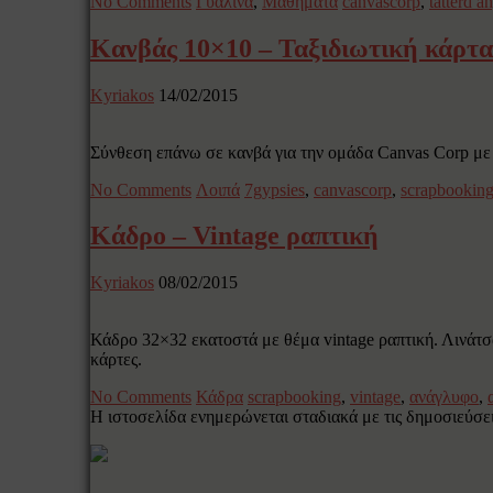
No Comments
Γυάλινα
,
Μαθήματα
canvascorp
,
tatterd a
Κανβάς 10×10 – Ταξιδιωτική κάρτα
Kyriakos
14/02/2015
Σύνθεση επάνω σε κανβά για την ομάδα Canvas Corp με λ
No Comments
Λοιπά
7gypsies
,
canvascorp
,
scrapbookin
Κάδρο – Vintage ραπτική
Kyriakos
08/02/2015
Κάδρο 32×32 εκατοστά με θέμα vintage ραπτική. Λινάτσ
κάρτες.
No Comments
Κάδρα
scrapbooking
,
vintage
,
ανάγλυφο
,
Η ιστοσελίδα ενημερώνεται σταδιακά με τις δημοσιεύσεις