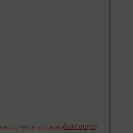
διακόσμηση
γέννηση
διακοπές
πτιση
γάμος
γυαλί