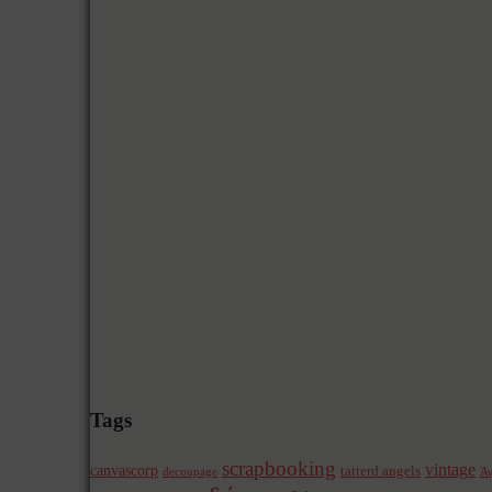
Tags
scrapbooking
vintage
canvascorp
tatterd angels
decoupage
Άγ