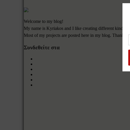
Welcome to my blog!
My name is Kyriakos and I like creating different kinds of
Most of my projects are posted here in my blog. Thanks f
Συνδεθείτε στα