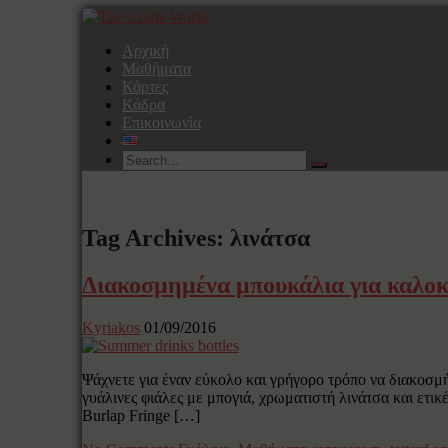
Αρχική
Μαθήματα
Κάρτες
Κάδρα
Επικοινωνία
Tag Archives: λινάτσα
Διακοσμημένα μπουκάλια για καλοκ
Kyriakos
01/09/2016
Ψάχνετε για έναν εύκολο και γρήγορο τρόπο να διακοσμή
γυάλινες φιάλες με μπογιά, χρωματιστή λινάτσα και ετι
Burlap Fringe […]