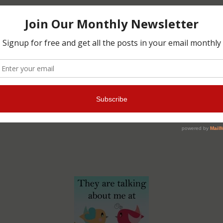
 crafts, mixing materials and techniques.
or visiting and leaving comments.