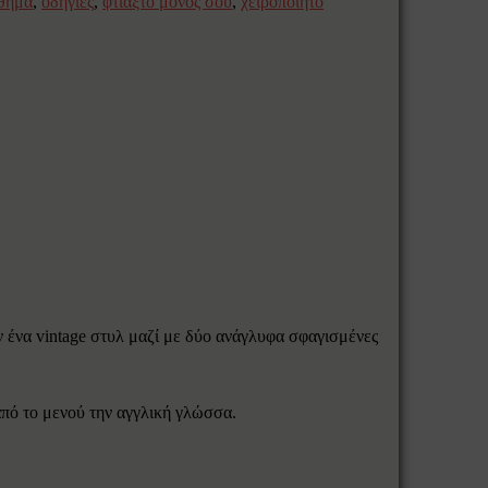
θημα
,
οδηγίες
,
φτιάξτο μόνος σου
,
χειροποίητο
 ένα vintage στυλ μαζί με δύο ανάγλυφα σφαγισμένες
 από το μενού την αγγλική γλώσσα.