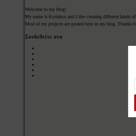
Welcome to my blog!
My name is Kyriakos and I like creating different kinds of
Most of my projects are posted here in my blog. Thanks f
Συνδεθείτε στα