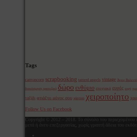
Tags
scrapbooking
vintage
canvascorp
tatterd angels
Άγιος Βαλεντί
δώρο
ενθύμιο
ευχές
εποχιακά
διακόσμηση τραπεζιού
ευχή
ημ
χειροποίητο
φτιάξτο μόνος σου
χρι
ταξίδι
χάρτινο
Follow Us on Facebook
Copyright © 2012 – 2018. Το σύνολο του περιεχομένου 
μετά ή άνευ επεξεργασίας, χωρίς γραπτή άδεια του εκδό