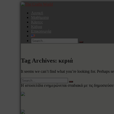
Αρχική
Μαθήματα
Κάρτες
Κάδρα
Επικοινωνία
Tag Archives: κεριά
It seems we can’t find what you’re looking for. Perhaps s
Η ιστοσελίδα ενημερώνεται σταδιακά με τις δημοσιεύσεις