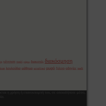
διακόσμηση
γέννηση
διακοπές
ος
γυαλί
γύψος
μωρό
οδηγίες
λουλούδια
μάθημα
ξύλινο
άτσα
μεταλλικό
παιδί
εται η χρήση ή επανεκπομπή του, σε οποιοδήποτε μέσο,
ία.