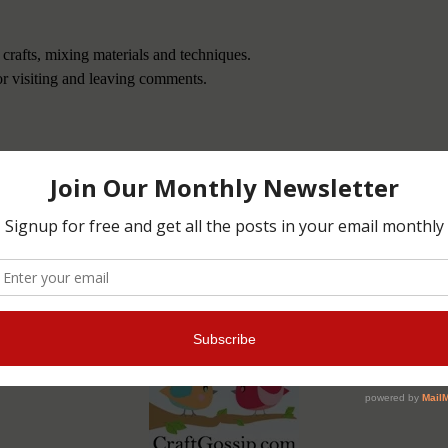
 crafts, mixing materials and techniques.
or visiting and leaving comments.