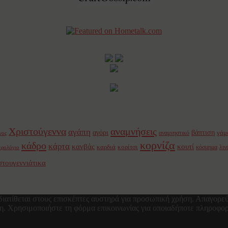
Χριστούγεννα
αναμνήσεις
αγάπη
αγόρι
βάπτιση
γάμ
αναμνηστικό
νος
κορνίζα
κάδρο
κάρτα
κανβάς
κουτί
καρδιά
κορίτσι
κόσμημα
λιν
ερολόγιο
στουγεννιάτικα
διατίθεται στους επισκέπτες αυστηρά για προσωπική χρήση. Απαγορεύ
τη. Χρησιμοποιήστε τη φόρμα επικοινωνίας για οποιαδήποτε πληροφορ