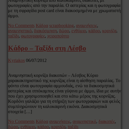
Αναμνηστική κορνίζα από καλοκαιρινές διακοπές με
φωτογραφίες από την παραλία. Ο αστερίας και η φωτογραφία
με τη σφραγίδα post card είναι διακοσμημένα με χρωματιστή
άμμο.
No Comments
Κάδρα
scrapbooking
,
αναμνήσεις
,
αναμνηστικό
,
διακόσμηση
,
δώρο
,
ενθύμιο
,
κάδρο
,
κορνίζα
,
ταξίδι
,
φωτογραφίες
,
χειροποίητο
Κάδρο – Ταξίδι στη Λέσβο
Kyriakos
06/07/2012
Αναμνηστική κορνίζα διακοπών – Λέσβος Κύριο
χαρακακτηριστικό της κορνίζας είναι η αίσθηση παραλίας. Το
φόντο είναι φωτογραφία αμμουδιάς, ενώ τα διακοσμητικά
αστερίας και ιππόκαμπος είναι γύψινα με άμμο, ίδια με αυτήν
που έχει χρησιμοποιηθεί και στο κάτω μέρος της κορνίζας.
Κορδόνι γαλάζιο για τη στήριξη των φωτογραφιών και φελός
συμπληρώνουν τη καλοκαιρινή εικόνα. Διακοσμητικά
στοιχεία […]
No Comments
Κάδρα
αναμνήσεις
,
αναμνηστικό
,
διακοπές
,
δώρο
,
ενθύμιο
,
κάδρο
,
κορνίζα
,
ταξίδι