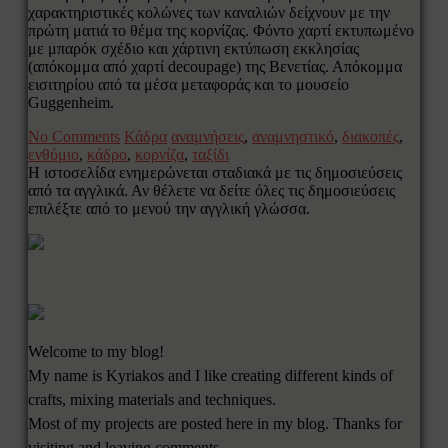
χαρακτηριστικές κολώνες των καναλιών δείχνουν με την
πρώτη ματιά το θέμα της κορνίζας. Φόντο χαρτί εκτυπωμένο
με μπαρόκ σχέδιο και χάρτινη εκτύπωση εκκλησίας
(απόκομμα από χαρτί decoupage) της Βενετίας. Απόκομμα
εισιτηρίου από τα μέσα μεταφοράς και το μουσείο
Guggenheim.
No Comments
Κάδρα
αναμνήσεις
,
αναμνηστικό
,
διακοπές
,
ενθύμιο
,
κάδρο
,
κορνίζα
,
ταξίδι
Η ιστοσελίδα ενημερώνεται σταδιακά με τις δημοσιεύσεις
από τα αγγλικά. Αν θέλετε να δείτε όλες τις δημοσιεύσεις
επιλέξτε από το μενού την αγγλική γλώσσα.
Welcome to my blog!
My name is Kyriakos and I like creating different kinds of
crafts, mixing materials and techniques.
Most of my projects are posted here in my blog. Thanks for
visiting and leaving comments.