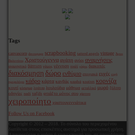
Tags
scrapbooking
vintage
canvascorp
tatterd angels
decoupage
Άγιος
Χριστούγεννα
αναμνήσεις
αγάπη
αγόρι
Βαλεντίνος
γέννηση
διακοπές
βάπτιση
γάμος
αναμνηστικό
γυαλί
γύψος
δώρο
διακόσμηση
ενθύμιο
ευχές
εποχιακά
ευχή
κορνίζα
κάδρο
κάρτα
κανβάς
καρδιά
κορίτσι
ημερολόγιο
μωρό
κουτί
λουλούδια
μάθημα
ξύλινο
κόσμημα
λινάτσα
μεταλλικό
οδηγίες
φτιάξτο μόνος σου
ταξίδι
παιδί
χάρτινο
χειροποίητο
χριστουγεννιάτικα
Follow Us on Facebook
Copyright © 2012 – 2018. Το σύνολο του περιεχομένου
διατίθεται στους επισκέπτες αυστηρά για προσωπική χρήση.
Απαγορεύεται η χρήση ή επανεκπομπή του, σε οποιοδήποτε