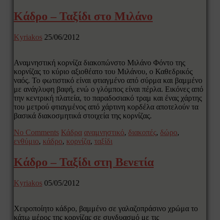
Κάδρο – Ταξίδι στο Μιλάνο
Kyriakos
25/06/2012
Αναμνηστική κορνίζα διακοπώνστο Μιλάνο Φόντο της
κορνίζας το κύριο αξιοθέατο του Μιλάνου, ο Καθεδρικός
ναός. Το φωτιστικό είναι φτιαγμένο από σύρμα και βαμμένο
με ανάγλυφη βαφή, ενώ ο γλόμπος είναι πέρλα. Εικόνες από
την κεντρική πλατεία, το παραδοσιακό τραμ και ένας χάρτης
του μετρού φτιαγμένος από χάρτινη κορδέλα αποτελούν τα
βασικά διακοσμητικά στοιχεία της κορνίζας.
No Comments
Κάδρα
αναμνηστικό
,
διακοπές
,
δώρο
,
ενθύμιο
,
κάδρο
,
κορνίζα
,
ταξίδι
Κάδρο – Ταξίδι στη Βενετία
Kyriakos
05/05/2012
Χειροποίητο κάδρο, βαμμένο σε γαλαζοπράσινο χρώμα το
κάτω μέρος της κορνίζας σε συνδυασμό με τις