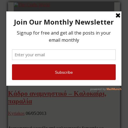
Αρχική
Μαθήματα
Κάρτες
Κάδρα
Επικοινωνία
Tag Archives: αναμνηστικό
Κάδρο αναμνηστικό – Καλοκαίρι,
παραλία
Kyriakos
06/05/2013