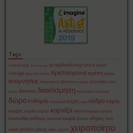
Tags
scrapbooking
canvascorp
tatterd angels
decoupage
Χριστούγεννα
αγάπη
vintage
αγόρι
Άγιος Βαλεντίνος
αναμνήσεις
γέννηση
βάπτιση
γάμος
αναμνηστικό
γυαλί
διακόσμηση
διακοπές
γύψος
διακόσμηση τραπεζιού
δώρο
ενθύμιο
κάδρο
ευχές
κάρτα
εποχιακά
ευχή
κορνίζα
κανβάς
κουτί
καρδιά
κορίτσι
κόσμημα
λινάτσα
μωρό
οδηγίες
λουλούδια
μάθημα
ξύλινο
μεταλλικό
παιδί
χειροποίητο
φτιάξτο μόνος σου
ταξίδι
χάρτινο