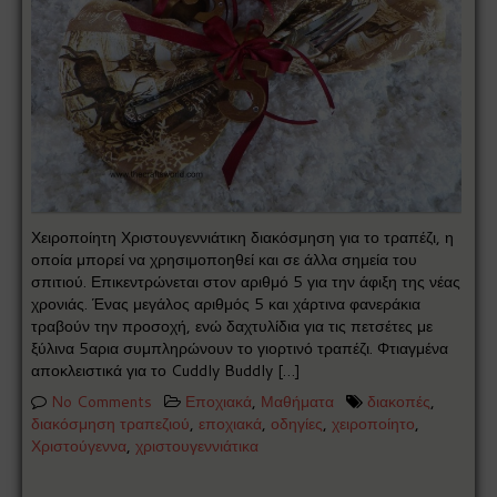
Χειροποίητη Χριστουγεννιάτικη διακόσμηση για το τραπέζι, η
οποία μπορεί να χρησιμοποηθεί και σε άλλα σημεία του
σπιτιού. Επικεντρώνεται στον αριθμό 5 για την άφιξη της νέας
χρονιάς. Ένας μεγάλος αριθμός 5 και χάρτινα φανεράκια
τραβούν την προσοχή, ενώ δαχτυλίδια για τις πετσέτες με
ξύλινα 5αρια συμπληρώνουν το γιορτινό τραπέζι. Φτιαγμένα
αποκλειστικά για το Cuddly Buddly […]
No Comments
Εποχιακά
,
Μαθήματα
διακοπές
,
διακόσμηση τραπεζιού
,
εποχιακά
,
οδηγίες
,
χειροποίητο
,
Χριστούγεννα
,
χριστουγεννιάτικα