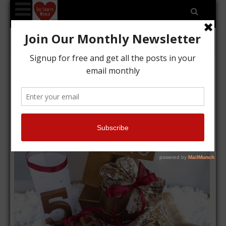
Category Archives: Εποχιακά
Χριστουγεννιάτικη διακόσμηση
τραπεζιού
Kyriakos
24/12/2014