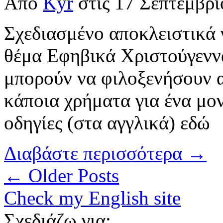
Από
Kyr
στις
17 Σεπτεμβρί
Σχεδιασμένο αποκλειστικά γ
θέμα Εφηβικά Χριστούγεννα
μπορούν να φιλοξενήσουν α
κάποια χρήματα για ένα μο
οδηγίες (στα αγγλικά) εδώ
Διαβάστε περισσότερα →
← Older Posts
Check my English site
Σχεδιάζω για: